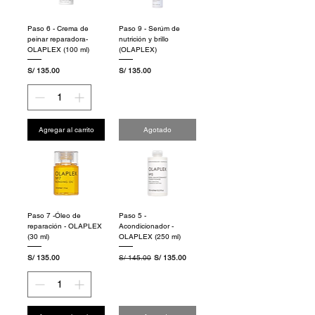
Paso 6 - Crema de
Paso 9 - Serúm de
peinar reparadora-
nutrición y brillo
OLAPLEX (100 ml)
(OLAPLEX)
Precio
Precio
S/ 135.00
S/ 135.00
Agregar al carrito
Agotado
Paso 7 -Óleo de
Paso 5 -
reparación - OLAPLEX
Acondicionador -
(30 ml)
OLAPLEX (250 ml)
Precio
Precio
Precio de oferta
S/ 135.00
S/ 145.00
S/ 135.00