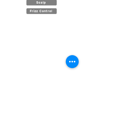
Scalp
Frizz Control
Grandiose Salon & Spa