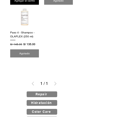
Agregar al carrito
Agotado
Paso 4 - Shampoo -
OLAPLEX (250 ml)
Precio
Precio de oferta
S/ 145.00
S/ 135.00
Agotado
1
/
1
Repair
Hidratación
Color Care