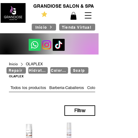
GRANDIOSE SALON & SPA
Inicio
Tienda Virtual
Inicio
OLAPLEX
Repair
Hidratación
Color Care
Scalp
OLAPLEX
Todos los productos
Barberia-Caballeros
Color Care
Filtrar