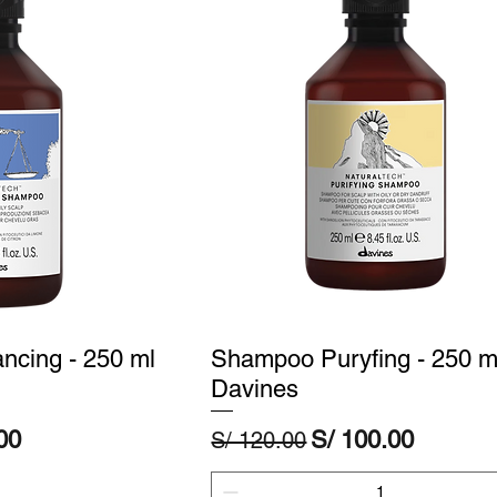
cing - 250 ml
Shampoo Puryfing - 250 ml
Davines
de oferta
Precio
Precio de oferta
00
S/ 100.00
S/ 120.00