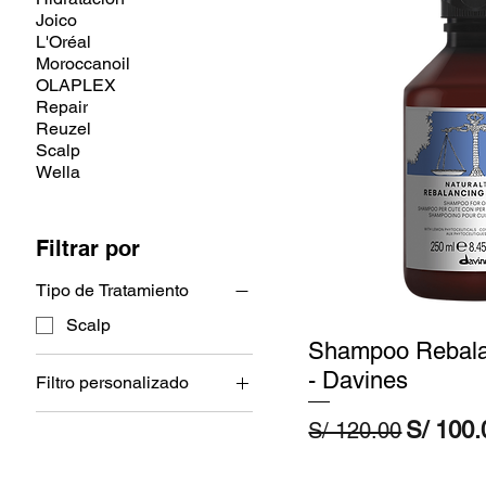
Joico
L'Oréal
Moroccanoil
OLAPLEX
Repair
Reuzel
Scalp
Wella
Filtrar por
Tipo de Tratamiento
Scalp
Shampoo Rebalan
- Davines
Filtro personalizado
Davines
Precio
Precio 
S/ 100.
S/ 120.00