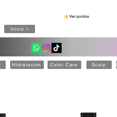
GRANDIOSE SALON & SPA
Ver puntos
Inicio
r
Hidratación
Color Care
Scalp