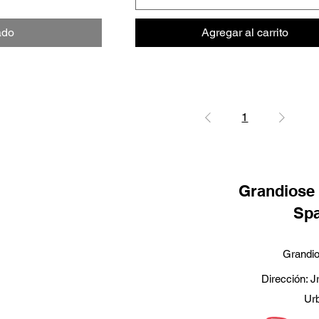
ado
Agregar al carrito
1
Grandiose
Sp
Grandi
Dirección: J
Urb