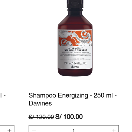
 -
Shampoo Energizing - 250 ml -
Davines
Precio
Precio de oferta
S/ 100.00
S/ 120.00