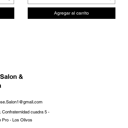
Agregar al carrito
 Salon &
a
ose.Salon1@gmail.com
r. Confraternidad cuadra 5 -
 Pro - Los Olivos