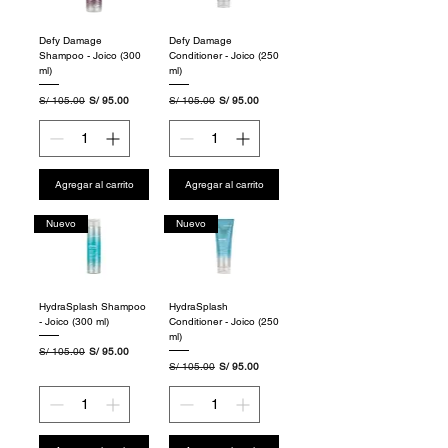
Defy Damage
Defy Damage
Shampoo - Joico (300
Conditioner - Joico (250
ml)
ml)
Precio
Precio de oferta
Precio
Precio de oferta
S/ 105.00
S/ 95.00
S/ 105.00
S/ 95.00
Agregar al carrito
Agregar al carrito
Nuevo
Nuevo
HydraSplash Shampoo
HydraSplash
- Joico (300 ml)
Conditioner - Joico (250
ml)
Precio
Precio de oferta
S/ 105.00
S/ 95.00
Precio
Precio de oferta
S/ 105.00
S/ 95.00