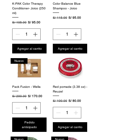
K-PAK Color Therapy
Color Balance Blue
Conditioner- Joico (250
Shampoo - Joico
ml)
Precio
Precio de oferta
S/ 115.00
S/ 95.00
Precio
Precio de oferta
S/ 105.00
S/ 95.00
Agregar al carrito
Agregar al carrito
Nuevo
Pack Fusion - Wella
Red pomade (3.38 oz) -
Reuzel
Precio
Precio de oferta
S/ 200.00
S/ 170.00
Precio
Precio de oferta
S/ 100.00
S/ 80.00
Pedido
anticipado
Agregar al carrito
Nuevo
Nuevo