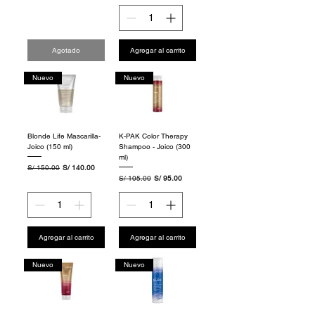
Agotado
Agregar al carrito
Nuevo
Nuevo
Blonde Life Mascarilla-
K-PAK Color Therapy
Joico (150 ml)
Shampoo - Joico (300
ml)
Precio
Precio de oferta
S/ 150.00
S/ 140.00
Precio
Precio de oferta
S/ 105.00
S/ 95.00
Agregar al carrito
Agregar al carrito
Nuevo
Nuevo