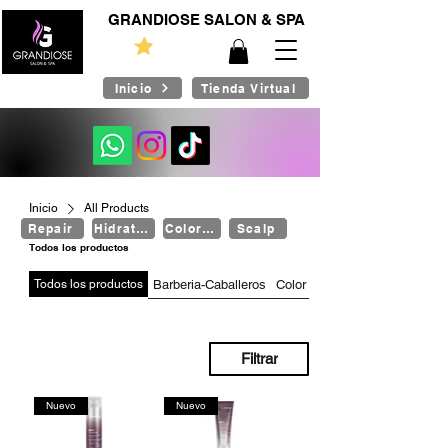
GRANDIOSE SALON & SPA
Inicio
Tienda Virtual
Inicio
All Products
Repair
Hidratación
Color Care
Scalp
Todos los productos
Todos los productos
Barberia-Caballeros
Color Care
Filtrar
Nuevo
Nuevo